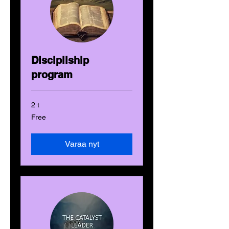
Discipliship
program
2 t
Free
Free
Varaa nyt