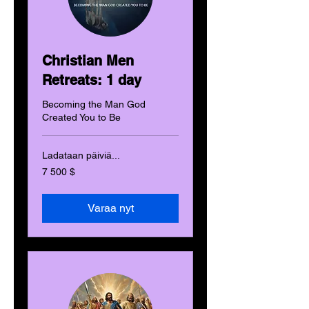
Christian Men
Retreats: 1 day
Becoming the Man God
Created You to Be
Ladataan päiviä...
7 500
7 500 $
Yhdysvaltain
dollaria
Varaa nyt