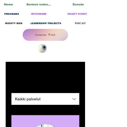
Home
Sermon notes/Blogs
Donate
PROGRAMS
SPONSORSHIP
MIGHTY WOMEN
MIGHTY MEN
LEADERSHIP PROJECTS
PODCAST
Investor Pitch
Palvelumme
Kaikki palvelut