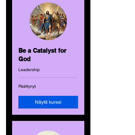
Be a Catalyst for
God
Leadership
Päättynyt
Näytä kurssi