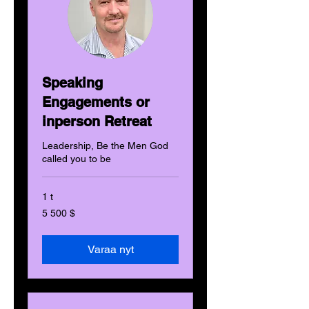
Speaking
Engagements or
inperson Retreat
Leadership, Be the Men God
called you to be
1 t
5 500
5 500 $
Yhdysvaltain
dollaria
Varaa nyt